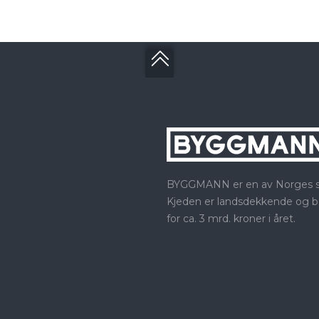
BYGGMANN er en av Norges stø
Kjeden er landsdekkende og b
for ca. 3 mrd. kroner i året.