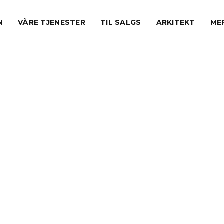
N
VÅRE TJENESTER
TIL SALGS
ARKITEKT
ME