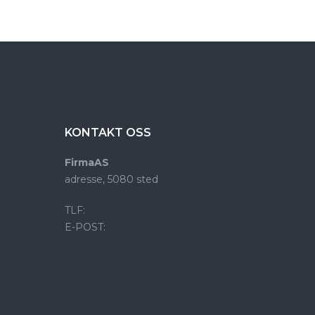
KONTAKT OSS
FirmaAS
adresse, 5080 sted
TLF:
E-POST: