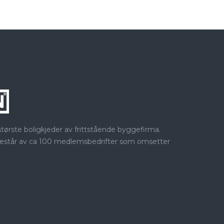
rste boligkjeder av frittstående byggefirma.
estår av ca 100 medlemsbedrifter som omsetter